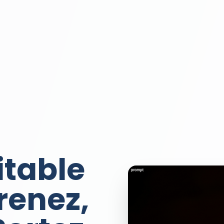
itable
renez,