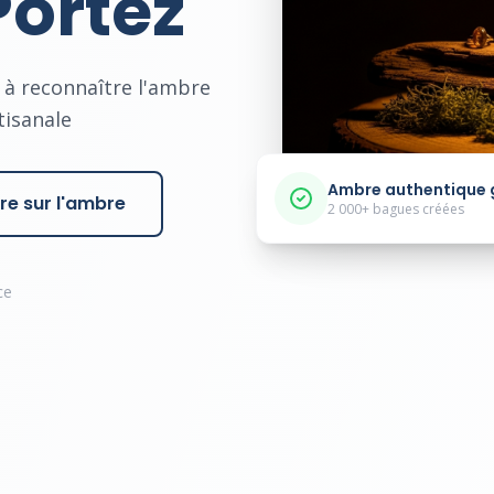
Portez
 à reconnaître l'ambre
tisanale
Ambre authentique 
e sur l'ambre
2 000+ bagues créées
ce